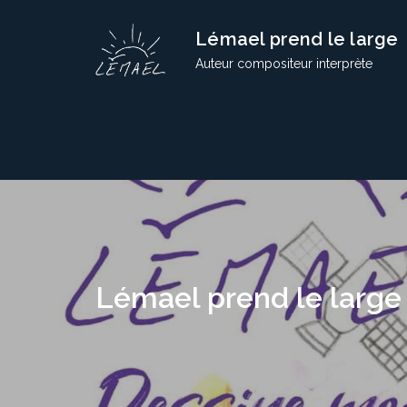
Skip
Lémael prend le large
to
content
Auteur compositeur interprète
Lémael prend le large