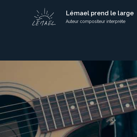
Skip
Lémael prend le large
to
content
Auteur compositeur interprète