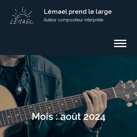
Skip
Lémael prend le large
to
Auteur compositeur interprète
content
Mois :
août 2024