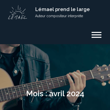
Skip
Lémael prend le large
to
Auteur compositeur interprète
content
Mois :
avril 2024